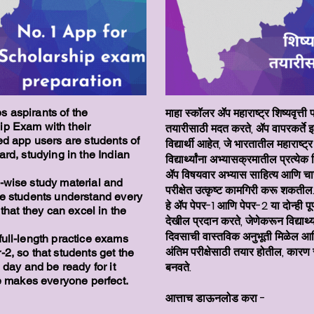
माहा स्कॉलर ॲप महाराष्ट्र शिष्यवृत्ती परीक
 aspirants of the
p Exam with their
तयारीसाठी मदत करते, ॲप वापरकर्ते इय
ed app users are students of
विद्यार्थी आहेत, जे भारतातील महाराष्ट
ard, studying in the Indian
विद्यार्थ्यांना अभ्यासक्रमातील प्रत्
ॲप विषयवार अभ्यास साहित्य आणि चाच
-wise study material and
परीक्षेत उत्कृष्ट कामगिरी करू शकतील
ke students understand every
हे ॲप पेपर-1 आणि पेपर-2 या दोन्ही पूर्
 that they can excel in the
देखील प्रदान करते, जेणेकरून विद्यार्थ्य
दिवसाची वास्तविक अनुभूती मिळेल आणि व
full-length practice exams
अंतिम परीक्षेसाठी तयार होतील, कारण स
2, so that students get the
बनवते.
 day and be ready for it
ce makes everyone perfect.
आत्ताच डाऊनलोड करा -