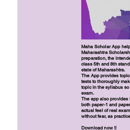
Maha Scholar App helps
Maharashtra Scholarshi
preparation, the intend
class 5th and 8th stand
state of Maharashtra.
The App provides topic
tests to thoroughly ma
topic in the syllabus so
exam.
The app also provides 
both paper-1 and paper-
actual feel of real exam
without fear, as practi
Download now !!