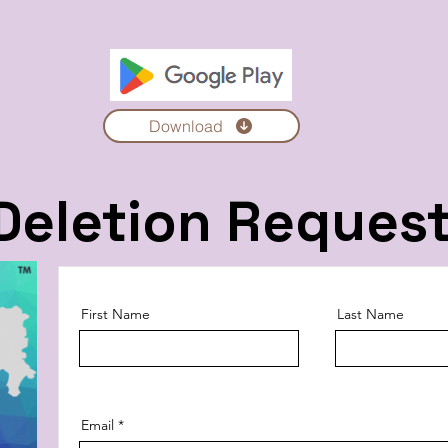
Download
Deletion Reques
First Name
Last Name
Email