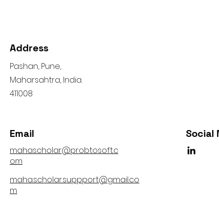
Address
Pashan, Pune,
Maharsahtra, India.
411008
Email
Social
mahascholar@probtosoft.c
om
maha.scholar.suppport@gmail.co
m